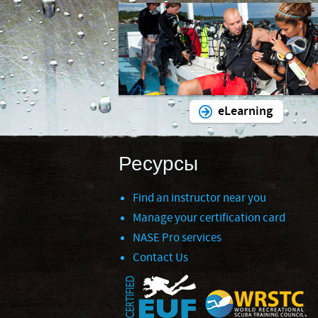
eLearning
Ресурсы
Find an instructor near you
Manage your certification card
NASE Pro services
Contact Us