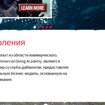
оления
пыт из области коммерческого,
mercial Diving Academy, является
мир со скуба-дайвингом, предоставляя
ьную бизнес-модель, основанную на
ование.