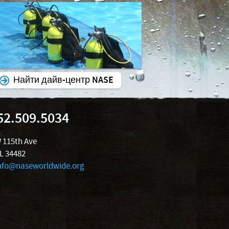
Найти дайв-центр NASE
52.509.5034
 115th Ave
FL 34482
nfo@naseworldwide.org