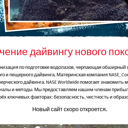
чение дайвингу нового пок
низация по подготовке водолазов, черпающая обширный о
го и пещерного дайвинга. Материнская компания NASE, Com
рческого дайвинга. NASE Worldwide помогает знакомить 
иалы и методы. Мы предоставляем нашим членам прибыл
рёх ключевых факторах: безопасность, честность и образ
Новый сайт скоро откроется.